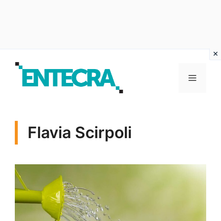
Vai
al
MENU
contenuto
Flavia Scirpoli