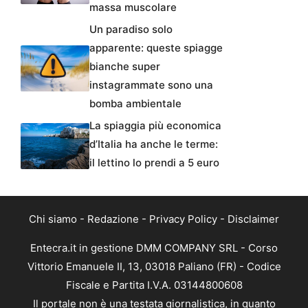
massa muscolare
Un paradiso solo
apparente: queste spiagge
bianche super
instagrammate sono una
bomba ambientale
La spiaggia più economica
d’Italia ha anche le terme:
il lettino lo prendi a 5 euro
Chi siamo
-
Redazione
-
Privacy Policy
-
Disclaimer
Entecra.it in gestione DMM COMPANY SRL - Corso
Vittorio Emanuele II, 13, 03018 Paliano (FR) - Codice
Fiscale e Partita I.V.A. 03144800608
Il portale non è una testata giornalistica, in quanto