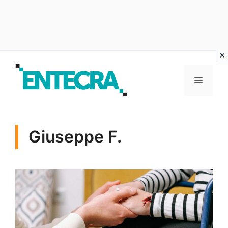
Vai
al
MENU
contenuto
Giuseppe F.