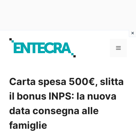
Vai
al
MENU
contenuto
Carta spesa 500€, slitta
il bonus INPS: la nuova
data consegna alle
famiglie