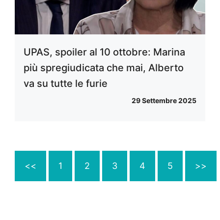
UPAS, spoiler al 10 ottobre: Marina
più spregiudicata che mai, Alberto
va su tutte le furie
29 Settembre 2025
<<
1
2
3
4
5
>>