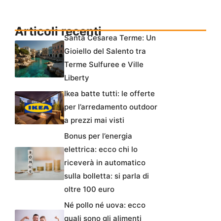
Articoli recenti
Santa Cesarea Terme: Un
Gioiello del Salento tra
Terme Sulfuree e Ville
Liberty
Ikea batte tutti: le offerte
per l’arredamento outdoor
a prezzi mai visti
Bonus per l’energia
elettrica: ecco chi lo
riceverà in automatico
sulla bolletta: si parla di
oltre 100 euro
Né pollo né uova: ecco
quali sono gli alimenti