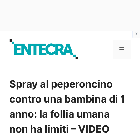
Vai
al
MENU
contenuto
Spray al peperoncino
contro una bambina di 1
anno: la follia umana
non ha limiti – VIDEO