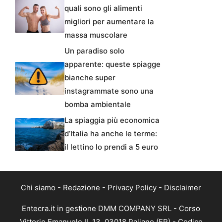
quali sono gli alimenti
migliori per aumentare la
massa muscolare
Un paradiso solo
apparente: queste spiagge
bianche super
instagrammate sono una
bomba ambientale
La spiaggia più economica
d’Italia ha anche le terme:
il lettino lo prendi a 5 euro
Chi siamo
-
Redazione
-
Privacy Policy
-
Disclaimer
Entecra.it in gestione DMM COMPANY SRL - Corso
Vittorio Emanuele II, 13, 03018 Paliano (FR) - Codice