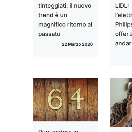
tinteggiati: il nuovo
LIDL:
trend è un
l’ele
magnifico ritorno al
Philip
passato
offert
andar
22 Marzo 2026
Puoi andare in