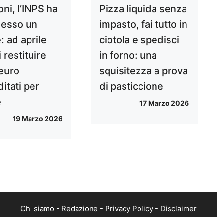
ni, l’INPS ha
Pizza liquida senza
esso un
impasto, fai tutto in
: ad aprile
ciotola e spedisci
 restituire
in forno: una
euro
squisitezza a prova
itati per
di pasticcione
e
17 Marzo 2026
19 Marzo 2026
Chi siamo
-
Redazione
-
Privacy Policy
-
Disclaimer