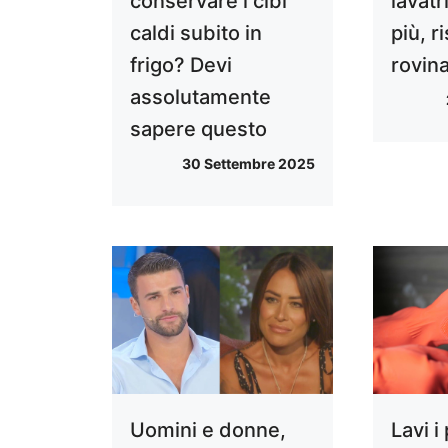
conservare i cibi
lavatr
caldi subito in
più, r
frigo? Devi
rovina
assolutamente
sapere questo
30 Settembre 2025
Uomini e donne,
Lavi i 