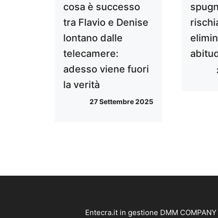
cosa è successo
spugn
tra Flavio e Denise
risch
lontano dalle
elimi
telecamere:
abitu
adesso viene fuori
la verità
27 Settembre 2025
Entecra.it in gestione DMM COMPANY SR